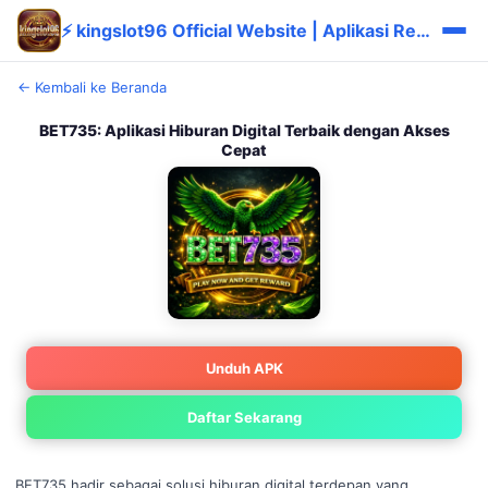
⚡ kingslot96 Official Website | Aplikasi Resmi kingslot96 Login Terbaru
← Kembali ke Beranda
BET735: Aplikasi Hiburan Digital Terbaik dengan Akses
Cepat
Unduh APK
Daftar Sekarang
BET735 hadir sebagai solusi hiburan digital terdepan yang