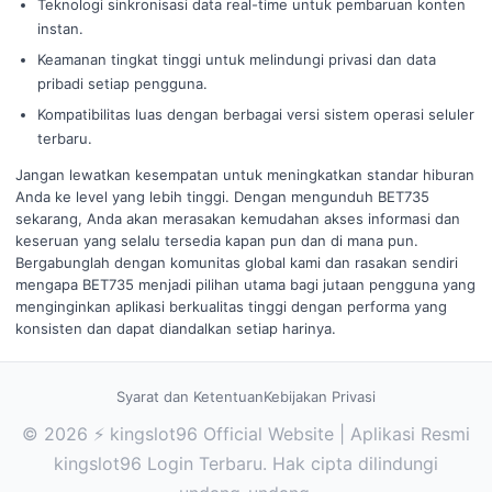
Teknologi sinkronisasi data real-time untuk pembaruan konten
instan.
Keamanan tingkat tinggi untuk melindungi privasi dan data
pribadi setiap pengguna.
Kompatibilitas luas dengan berbagai versi sistem operasi seluler
terbaru.
Jangan lewatkan kesempatan untuk meningkatkan standar hiburan
Anda ke level yang lebih tinggi. Dengan mengunduh BET735
sekarang, Anda akan merasakan kemudahan akses informasi dan
keseruan yang selalu tersedia kapan pun dan di mana pun.
Bergabunglah dengan komunitas global kami dan rasakan sendiri
mengapa BET735 menjadi pilihan utama bagi jutaan pengguna yang
menginginkan aplikasi berkualitas tinggi dengan performa yang
konsisten dan dapat diandalkan setiap harinya.
Syarat dan Ketentuan
Kebijakan Privasi
© 2026 ⚡ kingslot96 Official Website | Aplikasi Resmi
kingslot96 Login Terbaru. Hak cipta dilindungi