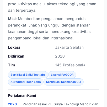
produktivitas melalui akses teknologi yang aman
dan terpercaya.
Misi:
Memberikan pengalaman mengunduh
perangkat lunak yang unggul dengan standar
keamanan tinggi serta mendukung kreativitas
pengembang lokal dan internasional.
Lokasi
Jakarta Selatan
Didirikan
2020
Tim
145 Profesional+
Sertifikasi BMM Testlabs
Lisensi PAGCOR
Akreditasi iTech Labs
Sertifikasi Keamanan GLI
Perjalanan Kami
2020
-- Pendirian resmi PT. Surya Teknologi Mandiri dan