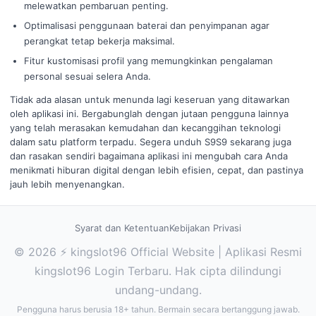
melewatkan pembaruan penting.
Optimalisasi penggunaan baterai dan penyimpanan agar
perangkat tetap bekerja maksimal.
Fitur kustomisasi profil yang memungkinkan pengalaman
personal sesuai selera Anda.
Tidak ada alasan untuk menunda lagi keseruan yang ditawarkan
oleh aplikasi ini. Bergabunglah dengan jutaan pengguna lainnya
yang telah merasakan kemudahan dan kecanggihan teknologi
dalam satu platform terpadu. Segera unduh S9S9 sekarang juga
dan rasakan sendiri bagaimana aplikasi ini mengubah cara Anda
menikmati hiburan digital dengan lebih efisien, cepat, dan pastinya
jauh lebih menyenangkan.
Syarat dan Ketentuan
Kebijakan Privasi
© 2026 ⚡ kingslot96 Official Website | Aplikasi Resmi
kingslot96 Login Terbaru. Hak cipta dilindungi
undang-undang.
Pengguna harus berusia 18+ tahun. Bermain secara bertanggung jawab.