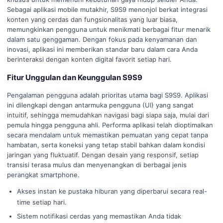
Sebagai aplikasi mobile mutakhir, S9S9 menonjol berkat integrasi
konten yang cerdas dan fungsionalitas yang luar biasa,
memungkinkan pengguna untuk menikmati berbagai fitur menarik
dalam satu genggaman. Dengan fokus pada kenyamanan dan
inovasi, aplikasi ini memberikan standar baru dalam cara Anda
berinteraksi dengan konten digital favorit setiap hari.
Fitur Unggulan dan Keunggulan S9S9
Pengalaman pengguna adalah prioritas utama bagi S9S9. Aplikasi
ini dilengkapi dengan antarmuka pengguna (UI) yang sangat
intuitif, sehingga memudahkan navigasi bagi siapa saja, mulai dari
pemula hingga pengguna ahli. Performa aplikasi telah dioptimalkan
secara mendalam untuk memastikan pemuatan yang cepat tanpa
hambatan, serta koneksi yang tetap stabil bahkan dalam kondisi
jaringan yang fluktuatif. Dengan desain yang responsif, setiap
transisi terasa mulus dan menyenangkan di berbagai jenis
perangkat smartphone.
Akses instan ke pustaka hiburan yang diperbarui secara real-
time setiap hari.
Sistem notifikasi cerdas yang memastikan Anda tidak