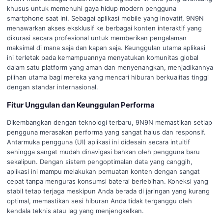
khusus untuk memenuhi gaya hidup modern pengguna
smartphone saat ini. Sebagai aplikasi mobile yang inovatif, 9N9N
menawarkan akses eksklusif ke berbagai konten interaktif yang
dikurasi secara profesional untuk memberikan pengalaman
maksimal di mana saja dan kapan saja. Keunggulan utama aplikasi
ini terletak pada kemampuannya menyatukan komunitas global
dalam satu platform yang aman dan menyenangkan, menjadikannya
pilihan utama bagi mereka yang mencari hiburan berkualitas tinggi
dengan standar internasional.
Fitur Unggulan dan Keunggulan Performa
Dikembangkan dengan teknologi terbaru, 9N9N memastikan setiap
pengguna merasakan performa yang sangat halus dan responsif.
Antarmuka pengguna (UI) aplikasi ini didesain secara intuitif
sehingga sangat mudah dinavigasi bahkan oleh pengguna baru
sekalipun. Dengan sistem pengoptimalan data yang canggih,
aplikasi ini mampu melakukan pemuatan konten dengan sangat
cepat tanpa menguras konsumsi baterai berlebihan. Koneksi yang
stabil tetap terjaga meskipun Anda berada di jaringan yang kurang
optimal, memastikan sesi hiburan Anda tidak terganggu oleh
kendala teknis atau lag yang menjengkelkan.