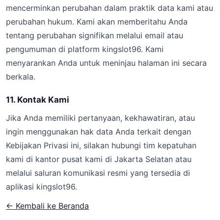
mencerminkan perubahan dalam praktik data kami atau
perubahan hukum. Kami akan memberitahu Anda
tentang perubahan signifikan melalui email atau
pengumuman di platform kingslot96. Kami
menyarankan Anda untuk meninjau halaman ini secara
berkala.
11. Kontak Kami
Jika Anda memiliki pertanyaan, kekhawatiran, atau
ingin menggunakan hak data Anda terkait dengan
Kebijakan Privasi ini, silakan hubungi tim kepatuhan
kami di kantor pusat kami di Jakarta Selatan atau
melalui saluran komunikasi resmi yang tersedia di
aplikasi kingslot96.
← Kembali ke Beranda