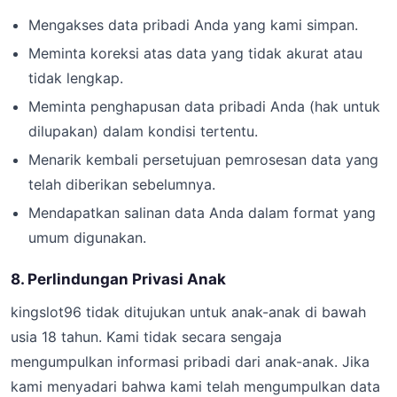
Mengakses data pribadi Anda yang kami simpan.
Meminta koreksi atas data yang tidak akurat atau
tidak lengkap.
Meminta penghapusan data pribadi Anda (hak untuk
dilupakan) dalam kondisi tertentu.
Menarik kembali persetujuan pemrosesan data yang
telah diberikan sebelumnya.
Mendapatkan salinan data Anda dalam format yang
umum digunakan.
8. Perlindungan Privasi Anak
kingslot96 tidak ditujukan untuk anak-anak di bawah
usia 18 tahun. Kami tidak secara sengaja
mengumpulkan informasi pribadi dari anak-anak. Jika
kami menyadari bahwa kami telah mengumpulkan data