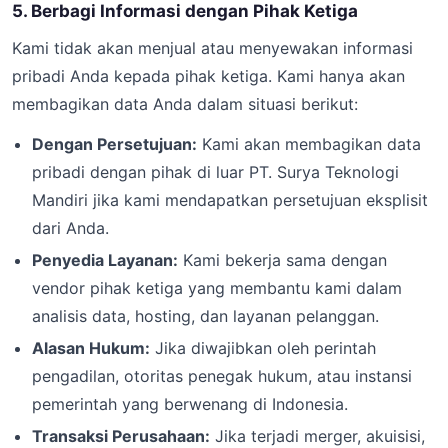
5. Berbagi Informasi dengan Pihak Ketiga
Kami tidak akan menjual atau menyewakan informasi
pribadi Anda kepada pihak ketiga. Kami hanya akan
membagikan data Anda dalam situasi berikut:
Dengan Persetujuan:
Kami akan membagikan data
pribadi dengan pihak di luar PT. Surya Teknologi
Mandiri jika kami mendapatkan persetujuan eksplisit
dari Anda.
Penyedia Layanan:
Kami bekerja sama dengan
vendor pihak ketiga yang membantu kami dalam
analisis data, hosting, dan layanan pelanggan.
Alasan Hukum:
Jika diwajibkan oleh perintah
pengadilan, otoritas penegak hukum, atau instansi
pemerintah yang berwenang di Indonesia.
Transaksi Perusahaan:
Jika terjadi merger, akuisisi,