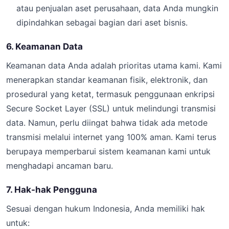
atau penjualan aset perusahaan, data Anda mungkin
dipindahkan sebagai bagian dari aset bisnis.
6. Keamanan Data
Keamanan data Anda adalah prioritas utama kami. Kami
menerapkan standar keamanan fisik, elektronik, dan
prosedural yang ketat, termasuk penggunaan enkripsi
Secure Socket Layer (SSL) untuk melindungi transmisi
data. Namun, perlu diingat bahwa tidak ada metode
transmisi melalui internet yang 100% aman. Kami terus
berupaya memperbarui sistem keamanan kami untuk
menghadapi ancaman baru.
7. Hak-hak Pengguna
Sesuai dengan hukum Indonesia, Anda memiliki hak
untuk: