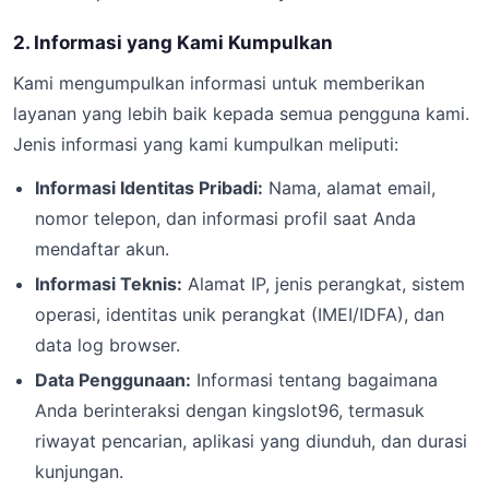
2. Informasi yang Kami Kumpulkan
Kami mengumpulkan informasi untuk memberikan
layanan yang lebih baik kepada semua pengguna kami.
Jenis informasi yang kami kumpulkan meliputi:
Informasi Identitas Pribadi:
Nama, alamat email,
nomor telepon, dan informasi profil saat Anda
mendaftar akun.
Informasi Teknis:
Alamat IP, jenis perangkat, sistem
operasi, identitas unik perangkat (IMEI/IDFA), dan
data log browser.
Data Penggunaan:
Informasi tentang bagaimana
Anda berinteraksi dengan kingslot96, termasuk
riwayat pencarian, aplikasi yang diunduh, dan durasi
kunjungan.