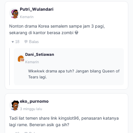
Putri_Wulandari
Kemarin
Nonton drama Korea semalem sampe jam 3 pagi,
sekarang di kantor berasa zombi 💀
♥ 18
💬 Balas
Dani_Setiawan
Kemarin
Wkwkwk drama apa tuh? Jangan bilang Queen of
Tears lagi.
eko_purnomo
3 minggu lalu
Tadi liat temen share link kingslot96, penasaran katanya
lagi rame. Beneran asik ga sih?