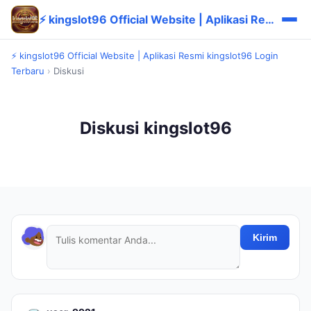
⚡ kingslot96 Official Website | Aplikasi Resmi kingslot96 Login Terbaru
⚡ kingslot96 Official Website | Aplikasi Resmi kingslot96 Login
Terbaru
›
Diskusi
Diskusi kingslot96
Kirim