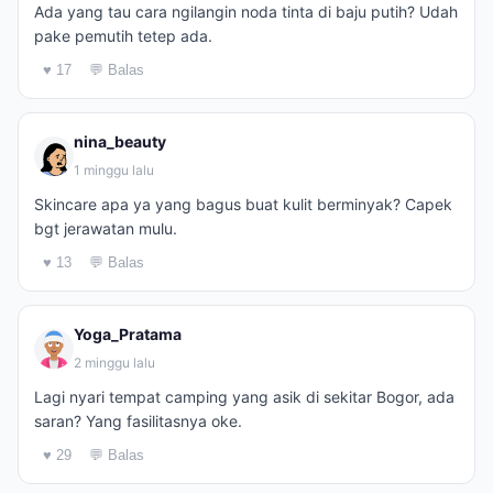
Ada yang tau cara ngilangin noda tinta di baju putih? Udah
pake pemutih tetep ada.
♥ 17
💬 Balas
nina_beauty
1 minggu lalu
Skincare apa ya yang bagus buat kulit berminyak? Capek
bgt jerawatan mulu.
♥ 13
💬 Balas
Yoga_Pratama
2 minggu lalu
Lagi nyari tempat camping yang asik di sekitar Bogor, ada
saran? Yang fasilitasnya oke.
♥ 29
💬 Balas