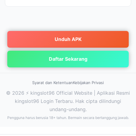
Unduh APK
Daftar Sekarang
Syarat dan Ketentuan
Kebijakan Privasi
© 2026 ⚡ kingslot96 Official Website | Aplikasi Resmi
kingslot96 Login Terbaru. Hak cipta dilindungi
undang-undang.
Pengguna harus berusia 18+ tahun. Bermain secara bertanggung jawab.