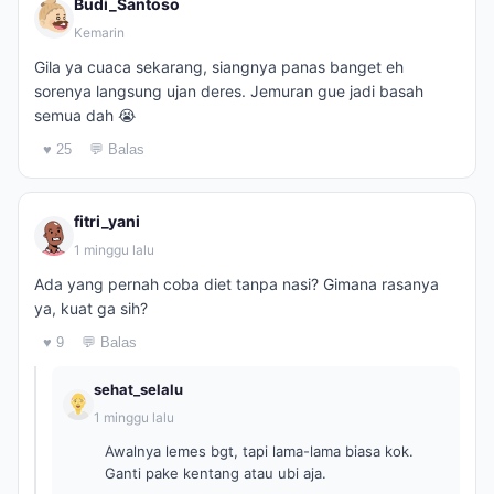
Budi_Santoso
Kemarin
Gila ya cuaca sekarang, siangnya panas banget eh
sorenya langsung ujan deres. Jemuran gue jadi basah
semua dah 😭
♥ 25
💬 Balas
fitri_yani
1 minggu lalu
Ada yang pernah coba diet tanpa nasi? Gimana rasanya
ya, kuat ga sih?
♥ 9
💬 Balas
sehat_selalu
1 minggu lalu
Awalnya lemes bgt, tapi lama-lama biasa kok.
Ganti pake kentang atau ubi aja.