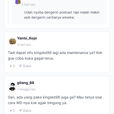
5 hari lalu
Udah nyoba dengerin podcast tapi malah makin
asik dengerin ceritanya wkwkw.
Yanto_Kopi
5 hari lalu
Tadi dapet info kingslot96 lagi ada maintenance ya? Kok
gue coba buka gagal terus.
♥ 6
💬 Balas
gilang_88
1 minggu lalu
Gan, ada yang pake kingslot96 juga ga? Mau tanya soal
cara WD-nya kok agak bingung ya.
♥ 8
💬 Balas