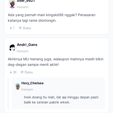
user_9921
Kemarin
Ada yang pernah main kingslot96 nggak? Penasaran
katanya lagi rame diomongin.
♥ 7
💬 Balas
Andri_Gans
Kemarin
Akhirnya MU menang juga, walaupun mainnya masih bikin
deg-degan sampe menit akhir!
♥ 38
💬 Balas
Hery_Chelsea
Kemarin
Hoki doang itu mah, liat aja minggu depan pasti
balik ke setelan pabrik wkwk.