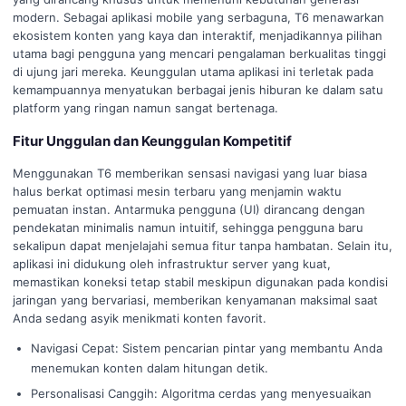
modern. Sebagai aplikasi mobile yang serbaguna, T6 menawarkan
ekosistem konten yang kaya dan interaktif, menjadikannya pilihan
utama bagi pengguna yang mencari pengalaman berkualitas tinggi
di ujung jari mereka. Keunggulan utama aplikasi ini terletak pada
kemampuannya menyatukan berbagai jenis hiburan ke dalam satu
platform yang ringan namun sangat bertenaga.
Fitur Unggulan dan Keunggulan Kompetitif
Menggunakan T6 memberikan sensasi navigasi yang luar biasa
halus berkat optimasi mesin terbaru yang menjamin waktu
pemuatan instan. Antarmuka pengguna (UI) dirancang dengan
pendekatan minimalis namun intuitif, sehingga pengguna baru
sekalipun dapat menjelajahi semua fitur tanpa hambatan. Selain itu,
aplikasi ini didukung oleh infrastruktur server yang kuat,
memastikan koneksi tetap stabil meskipun digunakan pada kondisi
jaringan yang bervariasi, memberikan kenyamanan maksimal saat
Anda sedang asyik menikmati konten favorit.
Navigasi Cepat: Sistem pencarian pintar yang membantu Anda
menemukan konten dalam hitungan detik.
Personalisasi Canggih: Algoritma cerdas yang menyesuaikan